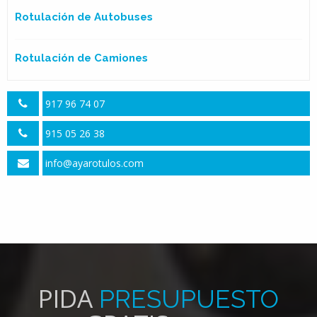
Rotulación de Autobuses
Rotulación de Camiones
917 96 74 07
915 05 26 38
info@ayarotulos.com
PIDA
PRESUPUESTO