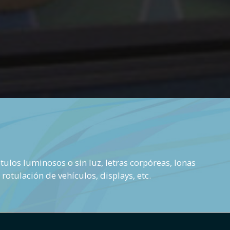
ulos luminosos o sin luz, letras corpóreas, lonas
 rotulación de vehículos, displays, etc.