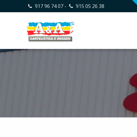
917 96 74 07
-
915 05 26 38