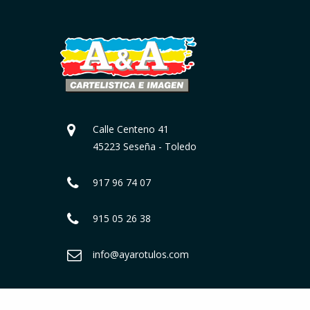
Calle Centeno 41
45223 Seseña - Toledo
917 96 74 07
915 05 26 38
info@ayarotulos.com